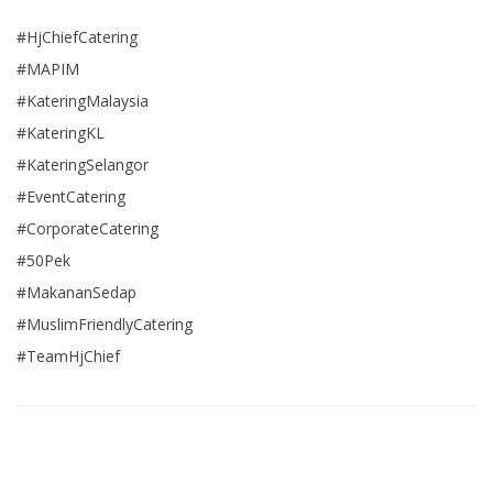
#HjChiefCatering
#MAPIM
#KateringMalaysia
#KateringKL
#KateringSelangor
#EventCatering
#CorporateCatering
#50Pek
#MakananSedap
#MuslimFriendlyCatering
#TeamHjChief