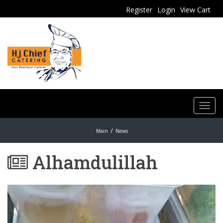
Register
Login
View Cart
Toggl
navig
Main
News
Alhamdulillah