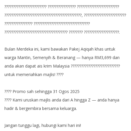
???????????????????????? ???????????????? ????????????????????????
????????????????????????????????????????????, ????????????????????????
???????????????? ????????????????????????????????
???????????????????????????????????? ???????? ????????????????????.
Bulan Merdeka ini, kami bawakan Pakej Aqiqah khas untuk
warga Mantin, Semenyih & Beranang — hanya RM3,699 dan
anda akan dapat ais krim Malaysia ????????????????????????????
untuk memeriahkan majlis! ????
???? Promo sah sehingga 31 Ogos 2025
???? Kami uruskan majlis anda dari A hingga Z — anda hanya
hadir & bergembira bersama keluarga.
Jangan tunggu lagi, hubungi kami hari ini!